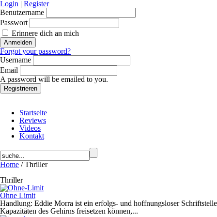
Login
|
Register
Benutzername
Passwort
Erinnere dich an mich
Forgot your password?
Username
Email
A password will be emailed to you.
Startseite
Reviews
Videos
Kontakt
Home
/ Thriller
Thriller
Ohne Limit
Handlung: Eddie Morra ist ein erfolgs- und hoffnungsloser Schriftstell
Kapazitäten des Gehirns freisetzen können,...