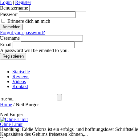
Login
|
Register
Benutzername
Passwort
Erinnere dich an mich
Forgot your password?
Username
Email
A password will be emailed to you.
Startseite
Reviews
Videos
Kontakt
Home
/ Neil Burger
Neil Burger
Ohne Limit
Handlung: Eddie Morra ist ein erfolgs- und hoffnungsloser Schriftstell
Kapazitäten des Gehirns freisetzen können,...